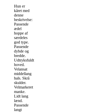
Hun er
kåret med
denne
beskrivelse:
Passende
ædel
hoppe af
særdeles
god type.
Passende
dybde og
bredde.
Udtryksfuldt
hoved.
Velansat
middellang
hals. Skrå
skulder.
Velmarkeret
manke.
Lidt lang
lænd.
Passende
langt