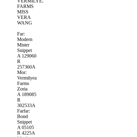
VERMILYEA
FARMS
MISS
VERA
WANG
Far:
Modern
Mister
Snippet
A 129060
R
257360A
Mor:
Vermilyea
Farms
Zoria
A 189085
R
302533A
Farfar:
Bond
Snippet
A 05105
R 4225A