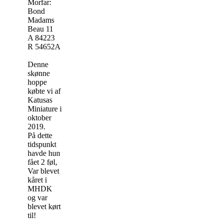
Morfar:
Bond
Madams
Beau 11
A 84223
R 54652A
Denne
skønne
hoppe
købte vi af
Katusas
Miniature i
oktober
2019.
På dette
tidspunkt
havde hun
fået 2 føl,
Var blevet
kåret i
MHDK
og var
blevet kørt
til!