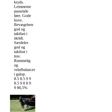
kryds.
Lemmerne
passende
føre. Gode
hove.
Bevægelsen
god og
taktfast i
skridt.
Særdeles
god og
taktfast i
trav.
Rummelig
og
velafbalanceret
i galop.
8.5 8.5 9 9
8.5 9 8 8 9
9 86,5%