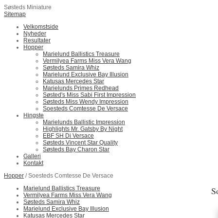
Søsteds Miniature
Sitemap
Velkomstside
Nyheder
Resultater
Hopper
Marielund Ballistics Treasure
Vermilyea Farms Miss Vera Wang
Søsteds Samira Whiz
Marielund Exclusive Bay Illusion
Katusas Mercedes Star
Marielunds Primes Redhead
Søsted's Miss Sabi First Impression
Søsteds Miss Wendy Impression
Soesteds Comtesse De Versace
Hingste
Marielunds Ballistic Impression
Highlights Mr. Gatsby By Night
EBF SH Di Versace
Søsteds Vincent Star Quality
Søsteds Bay Charon Star
Galleri
Kontakt
Hopper
/ Soesteds Comtesse De Versace
Marielund Ballistics Treasure
S
Vermilyea Farms Miss Vera Wang
Søsteds Samira Whiz
Marielund Exclusive Bay Illusion
Katusas Mercedes Star