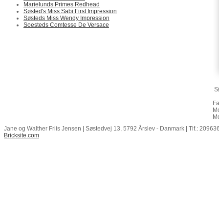
Marielunds Primes Redhead
Søsted's Miss Sabi First Impression
Søsteds Miss Wendy Impression
Soesteds Comtesse De Versace
S
Fa
Mo
Mo
Jane og Walther Friis Jensen | Søstedvej 13, 5792 Årslev - Danmark | Tlf.: 20963
Bricksite.com